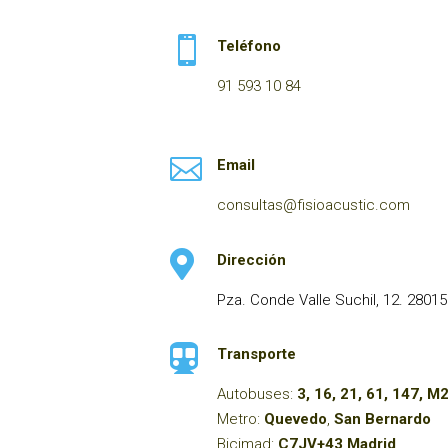

Teléfono
91 593 10 84

Email
consultas@fisioacustic.com

Dirección
Pza. Conde Valle Suchil, 12. 2801

Transporte
Autobuses:
3, 16, 21, 61, 147, M
Metro:
Quevedo
,
San Bernardo
Bicimad:
C7JV+43 Madrid