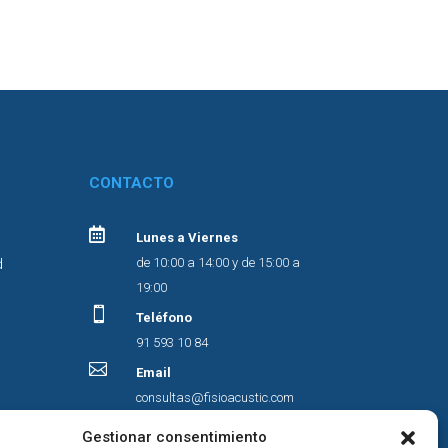
CONTACTO

Lunes a Viernes
d
de 10:00 a 14:00 y de 15:00 a
19:00

Teléfono
91 593 10 84

Email
consultas@fisioacustic.com
Gestionar consentimiento