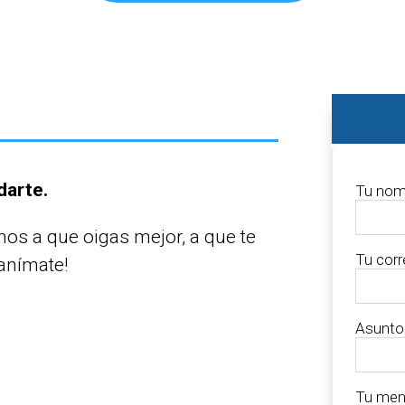
darte.
Tu nom
mos a que oigas mejor, a que te
Tu corr
¡anímate!
Asunto
0
Tu mens