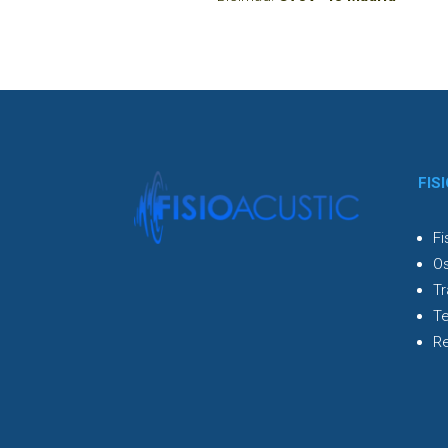
FIS
Fi
Os
Tr
Te
Re