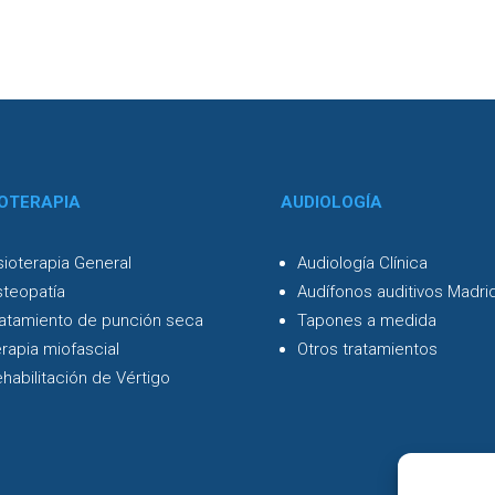
IOTERAPIA
AUDIOLOGÍA
sioterapia General
Audiología Clínica
teopatía
Audífonos auditivos Madri
atamiento de punción seca
Tapones a medida
rapia miofascial
Otros tratamientos
habilitación de Vértigo