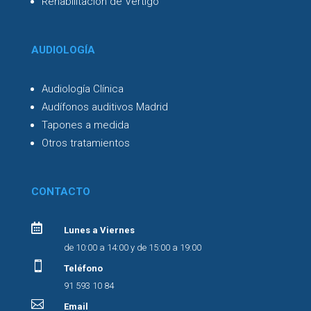
Rehabilitación de Vértigo
AUDIOLOGÍA
Audiología Clínica
Audífonos auditivos Madrid
Tapones a medida
Otros tratamientos
CONTACTO

Lunes a Viernes
de 10:00 a 14:00 y de 15:00 a 19:00

Teléfono
91 593 10 84

Email